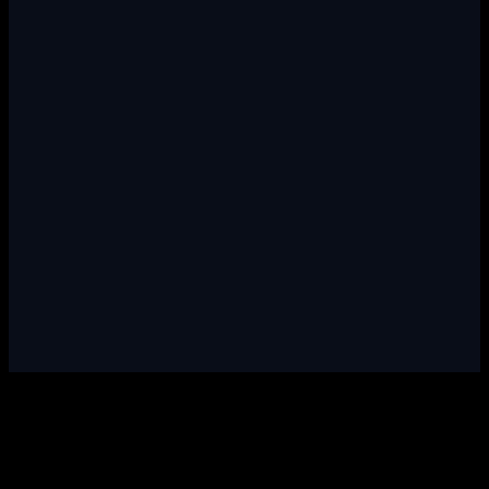
Facebook
Twitter
YouTube
LinkedIn