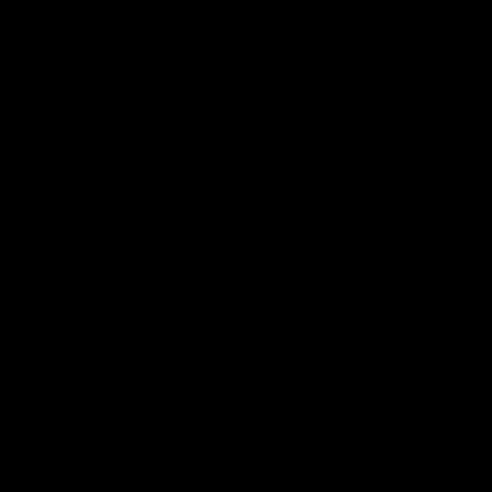
雷竞技
·
9 月 4, 2024
·
文章
欢迎来到雷竞技电