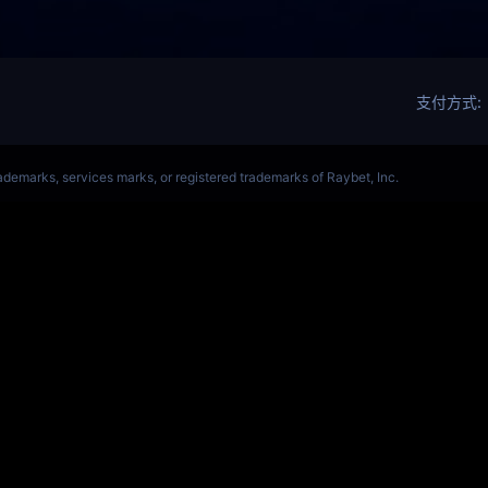
ALORANT、瓦罗兰特(s14)全球总决赛竞猜官网
VCT全球赛
Get Star