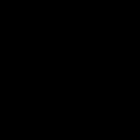
一竞技网址 – 从一开始·竞无止境 V
雷竞技官网_