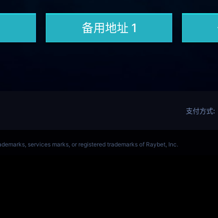
ALORANT、瓦罗兰特(s14)全球总决赛竞猜官网