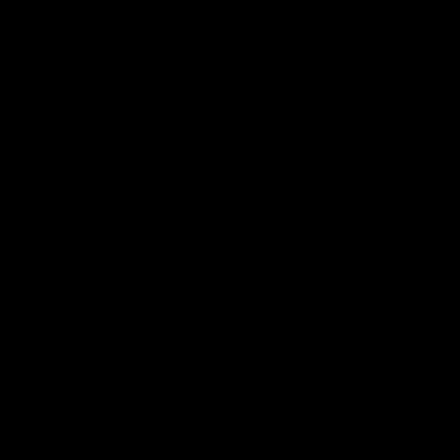
一竞技网址 – 从一开始·竞无止境 VALORANT、瓦罗兰特