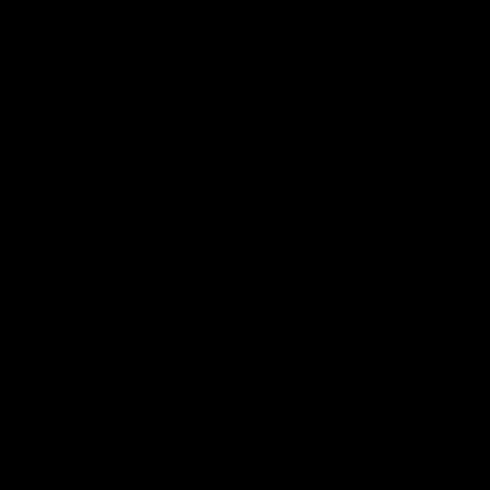
Facebook
Twitter
YouTube
LinkedIn