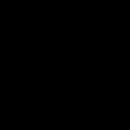
Facebook
Twitter
YouTube
LinkedIn