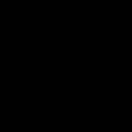
哪队赢是什么软
球总决赛电竞
雷竞技
·
10 月 1, 2024
·
新闻