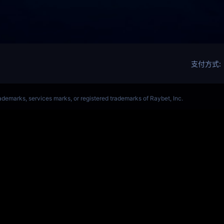
ALORANT、瓦罗兰特(s14)全球总决赛竞猜官网
VCT全球赛
Get Star