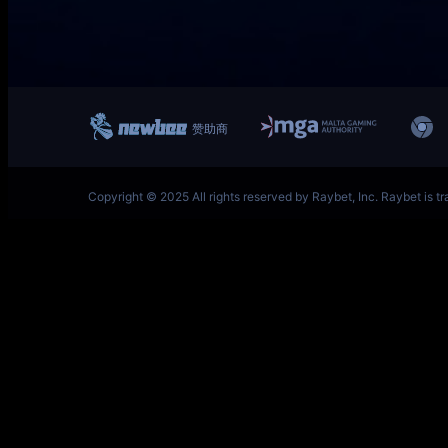
一竞技网址 – 从一开始·竞无止境 V